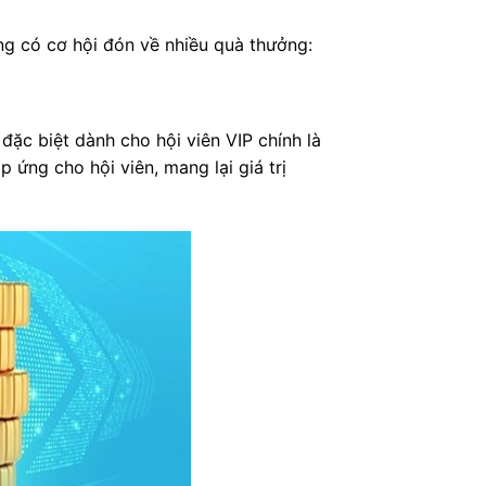
ng có cơ hội đón về nhiều quà thưởng:
 đặc biệt dành cho hội viên VIP chính là
 ứng cho hội viên, mang lại giá trị