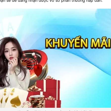
 bạn sẽ dễ dàng nhận được vô số phần thưởng hấp dẫn.