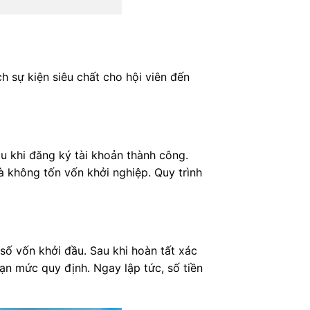
h sự kiện siêu chất cho hội viên đến
u khi đăng ký tài khoản thành công.
à không tốn vốn khởi nghiệp. Quy trình
số vốn khởi đầu. Sau khi hoàn tất xác
ạn mức quy định. Ngay lập tức, số tiền