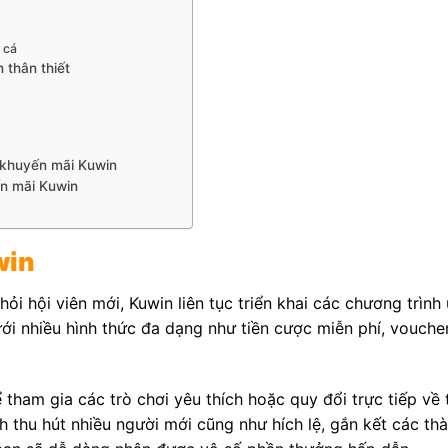
 cá
 thân thiết
 khuyến mãi Kuwin
ến mãi Kuwin
win
hỏi hội viên mới, Kuwin liên tục triển khai các chương trìn
i nhiều hình thức đa dạng như tiền cược miễn phí, voucher,
 tham gia các trò chơi yêu thích hoặc quy đổi trực tiếp về
ách thu hút nhiều người mới cũng như hích lệ, gắn kết các th