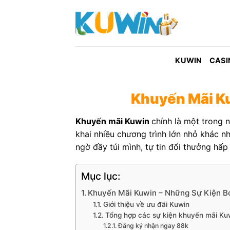
Chuyển
đến
nội
dung
KUWIN
CASI
Khuyến Mãi K
Khuyến mãi Kuwin
chính là một trong 
khai nhiều chương trình lớn nhỏ khác n
ngờ đầy túi mình, tự tin đổi thưởng hấp
Mục lục:
Khuyến Mãi Kuwin – Những Sự Kiện B
Giới thiệu về ưu đãi Kuwin
Tổng hợp các sự kiện khuyến mãi Ku
Đăng ký nhận ngay 88k