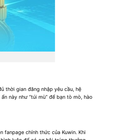
đủ thời gian đăng nhập yêu cầu, hệ
í ẩn này như “túi mù” để bạn tò mò, hào
n fanpage chính thức của Kuwin. Khi