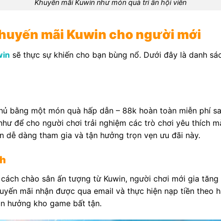
Khuyến mãi Kuwin như món quà tri ân hội viên
khuyến mãi Kuwin cho người mới
win
sẽ thực sự khiến cho bạn bùng nổ. Dưới đây là danh sác
thủ bằng một món quà hấp dẫn – 88k hoàn toàn miễn phí sa
như để cho người chơi trải nghiệm các trò chơi yêu thích m
n dễ dàng tham gia và tận hưởng trọn vẹn ưu đãi này.
nh
 cách chào sân ấn tượng từ Kuwin, người chơi mới gia tăng 
uyến mãi nhận được qua email và thực hiện nạp tiền theo h
ận hưởng kho game bất tận.