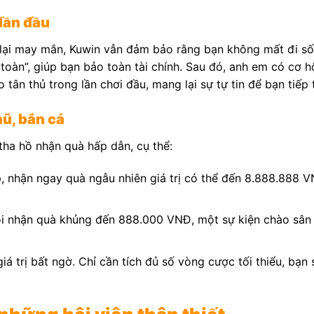
lần đầu
lại may mắn, Kuwin vẫn đảm bảo rằng bạn không mất đi số
oàn”, giúp bạn bảo toàn tài chính. Sau đó, anh em có cơ hộ
ân thủ trong lần chơi đầu, mang lại sự tự tin để bạn tiếp tụ
ũ, bắn cá
tha hồ nhận quà hấp dẫn, cụ thể:
p, nhận ngay quà ngẫu nhiên giá trị có thể đến 8.888.888 
hội nhận quà khủng đến 888.000 VNĐ, một sự kiện chào sân
iá trị bất ngờ. Chỉ cần tích đủ số vòng cược tối thiểu, bạ