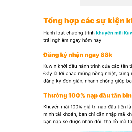
Tổng hợp các sự kiện 
Hành loạt chương trình
khuyến mãi Ku
trải nghiệm ngay hôm nay:
Đăng ký nhận ngay 88k
Kuwin khởi đầu hành trình của các tân 
Đây là lời chào mừng nồng nhiệt, cũng 
đăng ký đơn giản, nhanh chóng giúp bạ
Thưởng 100% nạp đầu tân bi
Khuyến mãi 100% giá trị nạp đầu tiên là
minh tài khoản, bạn chỉ cần nhập mã kh
bạn nạp sẽ được nhân đôi, tha hồ mà t