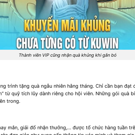
Thành viên VIP cũng nhận quà khủng khi gắn bó
ơng trình tặng quà ngẫu nhiên hằng tháng. Chỉ cần bạn đạt 
” từ quỹ tích lũy dành riêng cho hội viên. Những gói quà b
ên trong.
y mắn, giải đố nhận thưởng,… được tổ chức hàng tuần trê