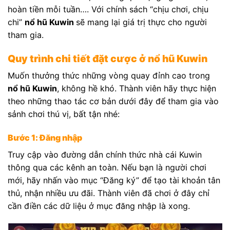
hoàn tiền mỗi tuần…. Với chính sách “chịu chơi, chịu
chi”
nổ hũ Kuwin
sẽ mang lại giá trị thực cho người
tham gia.
Quy trình chi tiết đặt cược ở nổ hũ Kuwin
Muốn thưởng thức những vòng quay đỉnh cao trong
nổ hũ Kuwin
, không hề khó. Thành viên hãy thực hiện
theo những thao tác cơ bản dưới đây để tham gia vào
sảnh chơi thú vị, bất tận nhé:
Bước 1: Đăng nhập
Truy cập vào đường dẫn chính thức nhà cái Kuwin
thông qua các kênh an toàn. Nếu bạn là người chơi
mới, hãy nhấn vào mục “Đăng ký” để tạo tài khoản tân
thủ, nhận nhiều ưu đãi. Thành viên đã chơi ở đây chỉ
cần điền các dữ liệu ở mục đăng nhập là xong.