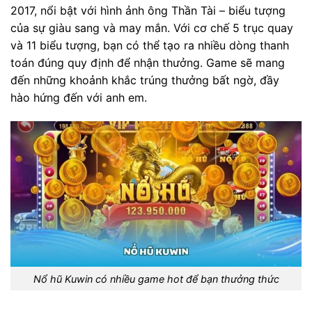
2017, nổi bật với hình ảnh ông Thần Tài – biểu tượng
của sự giàu sang và may mắn. Với cơ chế 5 trục quay
và 11 biểu tượng, bạn có thể tạo ra nhiều dòng thanh
toán đúng quy định để nhận thưởng. Game sẽ mang
đến những khoảnh khắc trúng thưởng bất ngờ, đầy
hào hứng đến với anh em.
Nổ hũ Kuwin có nhiều game hot để bạn thưởng thức