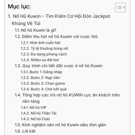
Mục lục:
Nổ Hũ Kuwin – Tìm Kiếm Cơ Hội Đón Jackpot
Khủng Về Túi
Nổ hũ Kuwin là gì?
Điểm thu hút nổ hũ Kuwin với cược thủ
Hình ảnh cuốn hút
Tỷ lệ thưởng bùng nổ
Đa dạng phong cách
Nhiều ưu đãi hot
Quy trình chi tiết đặt cược ở nổ hũ Kuwin
Bước 1: Đăng nhập
Bước 2: Nạp tiền
Bước 3: Chọn game
Bước 4: Chờ kết quả
Tổng hợp các trò nổ hũ KUWIN cực ăn khách trên
nền tảng
Nổ hũ VIP
Nổ hũ Thần Tài
Nổ hũ Club
Kinh nghiệm săn nổ hũ Kuwin siêu đơn giản
Lời kết