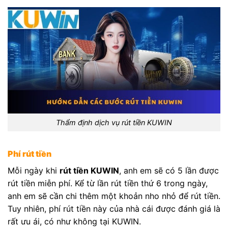
Thẩm định dịch vụ rút tiền KUWIN
Phí rút tiền
Mỗi ngày khi
rút tiền KUWIN
, anh em sẽ có 5 lần được
rút tiền miễn phí. Kể từ lần rút tiền thứ 6 trong ngày,
anh em sẽ cần chi thêm một khoản nho nhỏ để rút tiền.
Tuy nhiên, phí rút tiền này của nhà cái được đánh giá là
rất ưu ái, có như không tại KUWIN.