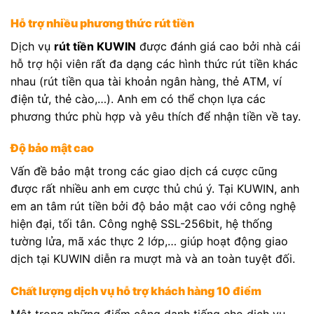
Hỗ trợ nhiều phương thức rút tiền
Dịch vụ
rút tiền KUWIN
được đánh giá cao bởi nhà cái
hỗ trợ hội viên rất đa dạng các hình thức rút tiền khác
nhau (rút tiền qua tài khoản ngân hàng, thẻ ATM, ví
điện tử, thẻ cào,…). Anh em có thể chọn lựa các
phương thức phù hợp và yêu thích để nhận tiền về tay.
Độ bảo mật cao
Vấn đề bảo mật trong các giao dịch cá cược cũng
được rất nhiều anh em cược thủ chú ý. Tại KUWIN, anh
em an tâm rút tiền bởi độ bảo mật cao với công nghệ
hiện đại, tối tân. Công nghệ SSL-256bit, hệ thống
tường lửa, mã xác thực 2 lớp,… giúp hoạt động giao
dịch tại KUWIN diễn ra mượt mà và an toàn tuyệt đối.
Chất lượng dịch vụ hỗ trợ khách hàng 10 điểm