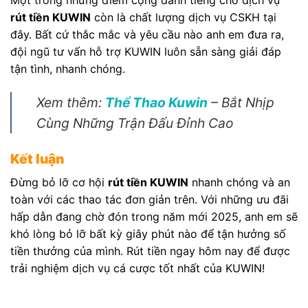
Một trong những điểm cộng danh tiếng cho dịch vụ
rút tiền KUWIN
còn là chất lượng dịch vụ CSKH tại
đây. Bất cứ thắc mắc và yêu cầu nào anh em đưa ra,
đội ngũ tư vấn hỗ trợ KUWIN luôn sẵn sàng giải đáp
tận tình, nhanh chóng.
Xem thêm:
Thể Thao Kuwin
– Bắt Nhịp
Cùng Những Trận Đấu Đỉnh Cao
Kết luận
Đừng bỏ lỡ cơ hội
rút tiền KUWIN
nhanh chóng và an
toàn với các thao tác đơn giản trên. Với những ưu đãi
hấp dẫn đang chờ đón trong năm mới 2025, anh em sẽ
khó lòng bỏ lỡ bất kỳ giây phút nào để tận hưởng số
tiền thưởng của mình. Rút tiền ngay hôm nay để được
trải nghiệm dịch vụ cá cược tốt nhất của KUWIN!