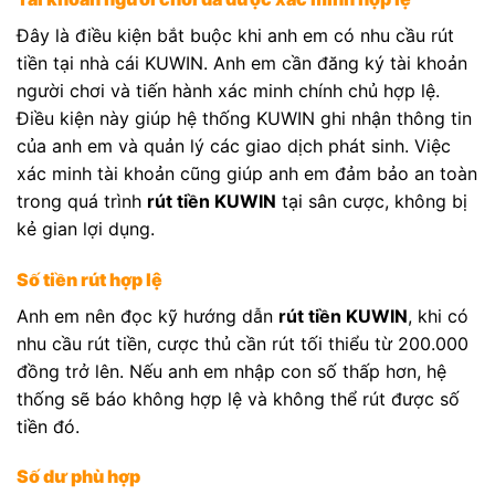
Đây là điều kiện bắt buộc khi anh em có nhu cầu rút
tiền tại nhà cái KUWIN. Anh em cần đăng ký tài khoản
người chơi và tiến hành xác minh chính chủ hợp lệ.
Điều kiện này giúp hệ thống KUWIN ghi nhận thông tin
của anh em và quản lý các giao dịch phát sinh. Việc
xác minh tài khoản cũng giúp anh em đảm bảo an toàn
trong quá trình
rút tiền KUWIN
tại sân cược, không bị
kẻ gian lợi dụng.
Số tiền rút hợp lệ
Anh em nên đọc kỹ hướng dẫn
rút tiền KUWIN
, khi có
nhu cầu rút tiền, cược thủ cần rút tối thiểu từ 200.000
đồng trở lên. Nếu anh em nhập con số thấp hơn, hệ
thống sẽ báo không hợp lệ và không thể rút được số
tiền đó.
Số dư phù hợp