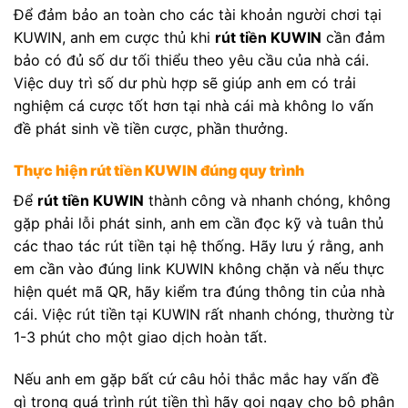
Để đảm bảo an toàn cho các tài khoản người chơi tại
KUWIN, anh em cược thủ khi
rút tiền KUWIN
cần đảm
bảo có đủ số dư tối thiểu theo yêu cầu của nhà cái.
Việc duy trì số dư phù hợp sẽ giúp anh em có trải
nghiệm cá cược tốt hơn tại nhà cái mà không lo vấn
đề phát sinh về tiền cược, phần thưởng.
Thực hiện rút tiền KUWIN đúng quy trình
Để
rút tiền KUWIN
thành công và nhanh chóng, không
gặp phải lỗi phát sinh, anh em cần đọc kỹ và tuân thủ
các thao tác rút tiền tại hệ thống. Hãy lưu ý rằng, anh
em cần vào đúng link KUWIN không chặn và nếu thực
hiện quét mã QR, hãy kiểm tra đúng thông tin của nhà
cái. Việc rút tiền tại KUWIN rất nhanh chóng, thường từ
1-3 phút cho một giao dịch hoàn tất.
Nếu anh em gặp bất cứ câu hỏi thắc mắc hay vấn đề
gì trong quá trình rút tiền thì hãy gọi ngay cho bộ phận