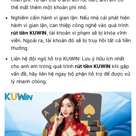
thể mất thêm một khoản phí nhỏ.
Nghiêm cấm hành vi gian lận: Nếu nhà cái phát hiện
hành vi gian lận, can thiệp công nghệ vào quá trình
rút tiền KUWIN
, tài khoản vi phạm sẽ bị khóa vĩnh
viễn. Ngoài ra, tài khoản đó sẽ bị truy hồi tất cả tiền
thưởng.
Liên hệ đội ngũ hỗ trợ KUWIN: Lưu ý hữu ích nhất
cho anh em trong quá trình
rút tiền KUWIN
khi gặp
vấn đề, hãy liên hệ ngay bộ phận hỗ trợ để được xử
lý nhanh chóng.