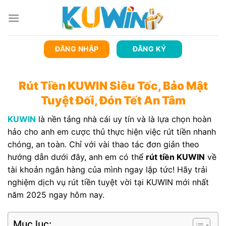
Chuyển
đến
nội
dung
ĐĂNG NHẬP
ĐĂNG KÝ
Rút Tiền KUWIN Siêu Tốc, Bảo Mật
Tuyệt Đối, Đón Tết An Tâm
KUWIN
là nền tảng nhà cái uy tín và là lựa chọn hoàn
hảo cho anh em cược thủ thực hiện việc rút tiền nhanh
chóng, an toàn. Chỉ với vài thao tác đơn giản theo
hướng dẫn dưới đây, anh em có thể
rút tiền KUWIN
về
tài khoản ngân hàng của mình ngay lập tức! Hãy trải
nghiệm dịch vụ rút tiền tuyệt vời tại KUWIN mới nhất
năm 2025 ngay hôm nay.
Mục lục: