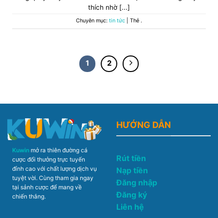
thích nhờ [...]
Chuyên mục:
tin tức
| Thẻ
.
1
2
HƯỚNG DẪN
Kuwin
mở ra thiên đường cá
Rút tiền
cược đổi thưởng trực tuyến
đỉnh cao với chất lượng dịch vụ
Nạp tiền
tuyệt vời. Cùng tham gia ngay
Đăng nhập
tại sảnh cược để mang về
Đăng ký
chiến thắng.
Liên hệ