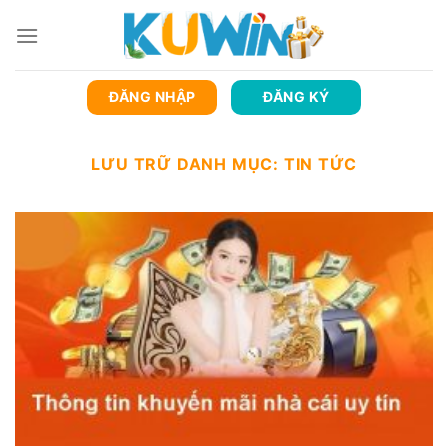
Chuyển
đến
nội
dung
ĐĂNG NHẬP
ĐĂNG KÝ
LƯU TRỮ DANH MỤC:
TIN TỨC